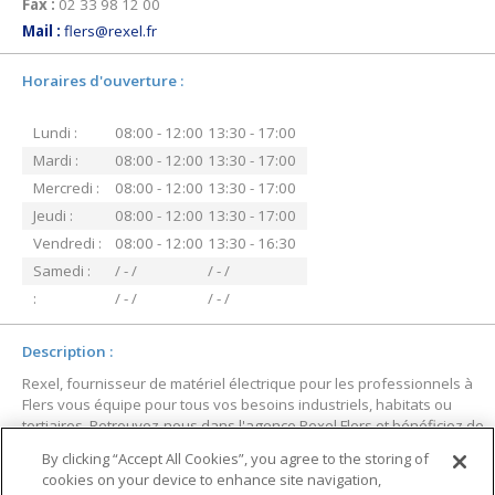
Fax :
02 33 98 12 00
Mail :
flers@rexel.fr
Horaires d'ouverture
:
Lundi
:
08:00 - 12:00
13:30 - 17:00
Mardi
:
08:00 - 12:00
13:30 - 17:00
Mercredi
:
08:00 - 12:00
13:30 - 17:00
Jeudi
:
08:00 - 12:00
13:30 - 17:00
Vendredi
:
08:00 - 12:00
13:30 - 16:30
Samedi
:
/ - /
/ - /
:
/ - /
/ - /
Description
:
Rexel, fournisseur de matériel électrique pour les professionnels à
Flers vous équipe pour tous vos besoins industriels, habitats ou
tertiaires. Retrouvez-nous dans l'agence Rexel Flers et bénéficiez de
notre accompagnement et de toute l'expertise Rexel. Services de
By clicking “Accept All Cookies”, you agree to the storing of
l'agence : Accompagnement dans la réalisation des chantiers,
cookies on your device to enhance site navigation,
conseils personnalisés, expertise produits, service de mise à